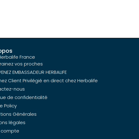
opos
Herbalife France
rainez vos proches
ENEZ EMBASSADEUR HERBALIFE
z Client Privilégié en direct chez Herbalife
actez-nous
que de confidentialité
e Policy
tions Générales
ons légales
e compte