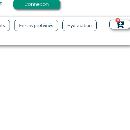
t
Connexion
0
nts
En-cas protéinés
Hydratation