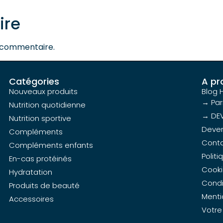
ire
 commentaire.
Catégories
A pr
Nouveaux produits
Blog 
→ Par
Nutrition quotidienne
→ DEV
Nutrition sportive
Devene
Compléments
Cont
Compléments enfants
Politi
En-cas protéinés
Cooki
Hydratation
Condi
Produits de beauté
Menti
Accessoires
Votr