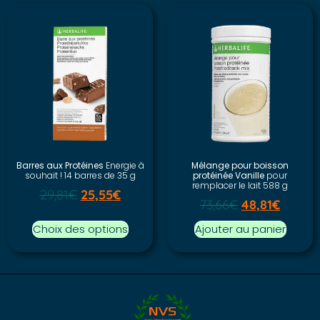
Barres aux Protéines
Energie à
Mélange pour boisson
souhait ! 14 barres de 35 g
protéinée Vanille
pour
remplacer le lait 588 g
29,81
€
25,55
€
73,66
€
48,81
€
Choix des options
Ajouter au panier