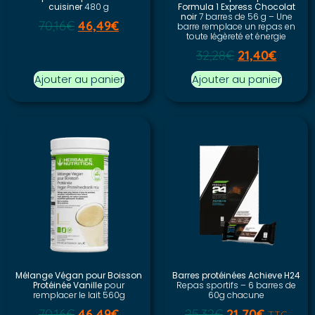
cuisiner
480 g
Formula 1 Express Chocolat
noir
7 barres de 56 g – Une
70,16
€
46,49
€
barre remplace un repas en
toute légèreté et énergie
32,28
€
21,40
€
Ajouter au panier
Ajouter au panier
Mélange Végan pour Boisson
Barres protéinées Achieve H24
Protéinée Vanille
pour
Repas sportifs – 6 barres de
remplacer le lait 560g
60g chacune
70,16
€
46,49
€
25,32
€
21,70
€
TTC