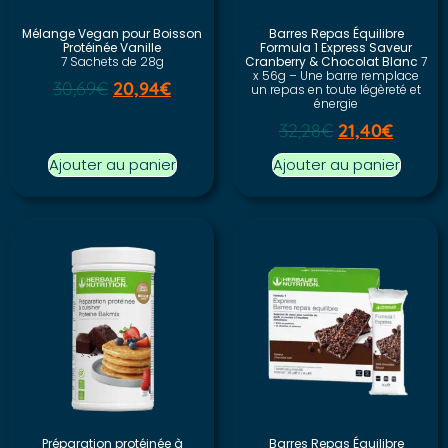
Mélange Vegan pour Boisson
Barres Repas Équilibre
Protéinée Vanille
Formula 1 Express Saveur
7 Sachets de 28g
Cranberry & Chocolat Blanc
7
x 56g – Une barre remplace
30,69
€
20,94
€
un repas en toute légèreté et
énergie
32,28
€
21,40
€
Ajouter au panier
Ajouter au panier
Préparation protéinée à
Barres Repas Équilibre