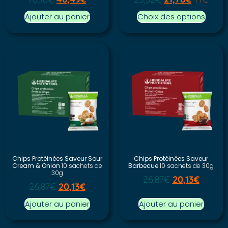
Ajouter au panier
Choix des options
Chips Protéinées Saveur Sour
Chips Protéinées Saveur
Cream & Onion
10 sachets de
Barbecue
10 sachets de 30g
30g
26,87
€
20,13
€
26,87
€
20,13
€
Ajouter au panier
Ajouter au panier