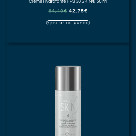
Crème Hydratante FPS 30
SKIN® 50 ml
64,49
€
42,75
€
Ajouter au panier