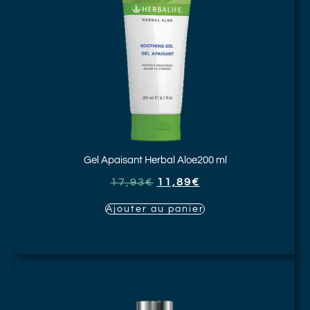
Gel Apaisant Herbal Aloe
200 ml
17,93
€
11,89
€
Ajouter au panier