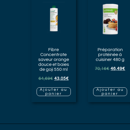
Fibre
Préparation
Concentrate
protéinée à
saveur orange
cuisiner
480 g
douce et baies
70,16
€
46,49
€
de goji
550 ml
64,69
€
43,05
€
Ajouter au
Ajouter au
panier
panier