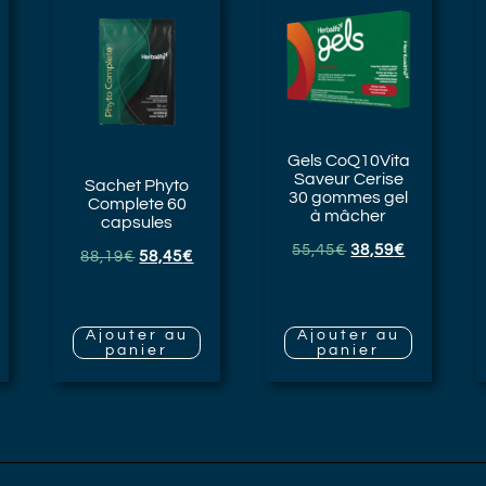
Gels CoQ10Vita
Saveur Cerise
Sachet Phyto
30 gommes gel
Complete
60
à mâcher
capsules
55,45
€
38,59
€
88,19
€
58,45
€
Ajouter au
Ajouter au
panier
panier