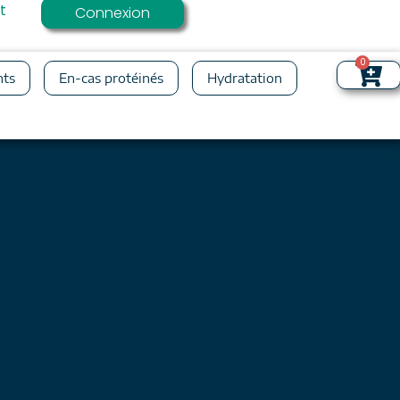
t
Connexion
0
nts
En-cas protéinés
Hydratation