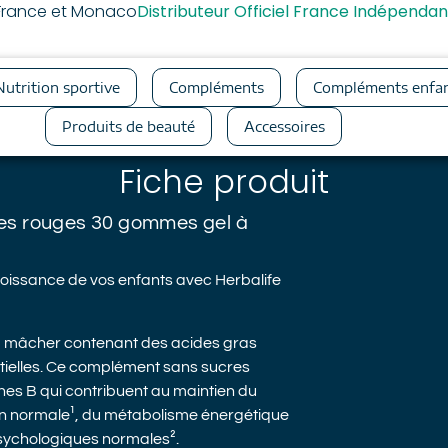
a France et Monaco
Distributeur Officiel France Indépendan
Nutrition sportive
Compléments
Compléments enfa
Produits de beauté
Accessoires
Fiche produit
ies rouges
30 gommes gel à
oissance de vos enfants avec Herbalife
à mâcher contenant des acides gras
tielles. Ce complément sans sucres
nes B qui contribuent au maintien du
on normale¹, du métabolisme énergétique
psychologiques normales².