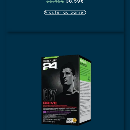
55,45
€
38,59
€
Ajouter au panier