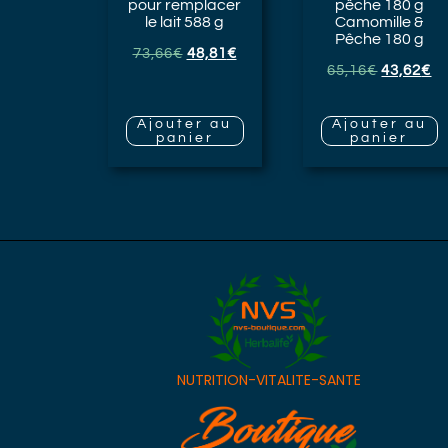
pour remplacer
pêche
180 g
le lait 588 g
Camomille &
Pêche 180 g
73,66
€
48,81
€
65,16
€
43,62
€
Ajouter au
Ajouter au
panier
panier
NUTRITION-VITALITE-SANTE