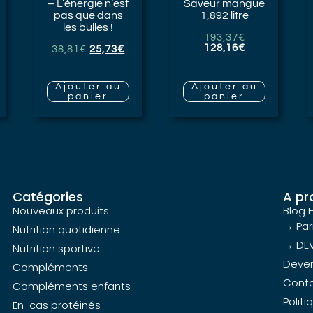
– L’énergie n’est
Saveur mangue
pas que dans
1,892 litre
les bulles !
193,37
€
128,16
€
38,81
€
25,73
€
Ajouter au
Ajouter au
panier
panier
Catégories
A pr
Nouveaux produits
Blog 
→ Par
Nutrition quotidienne
→ DEV
Nutrition sportive
Devene
Compléments
Cont
Compléments enfants
Politi
En-cas protéinés