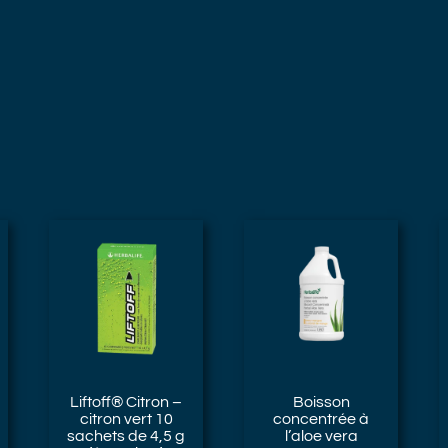
Liftoff® Citron
–
Boisson
citron vert 10
concentrée à
sachets de 4,5 g
l’aloe vera