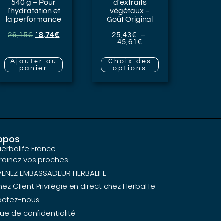
540 g – Pour
d’extraits
l’hydratation et
végétaux
–
la performance
Goût Original
26,15
€
18,74
€
25,43
€
–
45,61
€
Ajouter au
Choix des
panier
options
opos
Herbalife France
rainez vos proches
ENEZ EMBASSADEUR HERBALIFE
z Client Privilégié en direct chez Herbalife
actez-nous
que de confidentialité