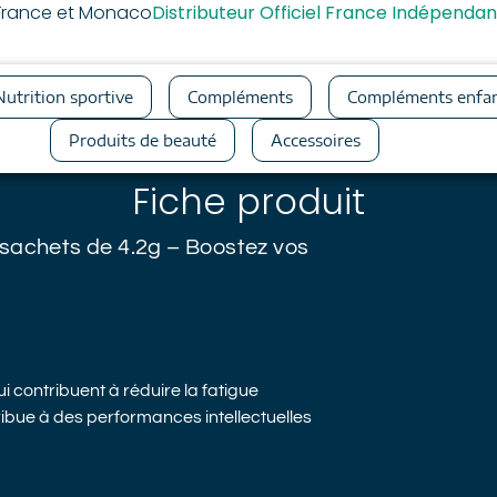
a France et Monaco
Distributeur Officiel France Indépendan
Nutrition sportive
Compléments
Compléments enfa
Produits de beauté
Accessoires
Fiche produit
sachets de 4.2g – Boostez vos
 contribuent à réduire la fatigue
ibue à des performances intellectuelles