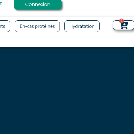
t
Connexion
0
nts
En-cas protéinés
Hydratation